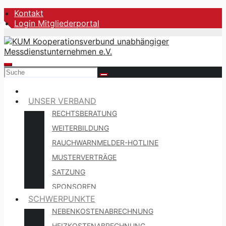
Zum
Kontakt
Inhalt
Login Mitgliederportal
springen
UNSER VERBAND
RECHTSBERATUNG
WEITERBILDUNG
RAUCHWARNMELDER-HOTLINE
MUSTERVERTRÄGE
SATZUNG
SPONSOREN
SCHWERPUNKTE
NEBENKOSTENABRECHNUNG
HEIZKOSTENABRECHNUNG