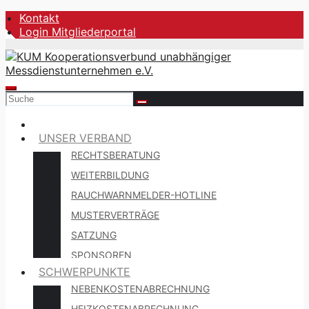
Zum
Kontakt
Inhalt
Login Mitgliederportal
springen
UNSER VERBAND
RECHTSBERATUNG
WEITERBILDUNG
RAUCHWARNMELDER-HOTLINE
MUSTERVERTRÄGE
SATZUNG
SPONSOREN
SCHWERPUNKTE
NEBENKOSTENABRECHNUNG
HEIZKOSTENABRECHNUNG