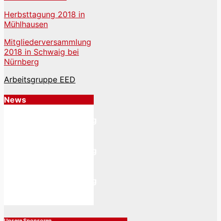
Herbsttagung 2018 in
Mühlhausen
Mitgliederversammlung
2018 in Schwaig bei
Nürnberg
Beitrags-
Arbeitsgruppe EED
Navigation
News
Mitgliederversammlung
2020 in Eisenach
Mitgliederversammlung
2019 in Eisenach
Mitgliederversammlung
2018 in Schwaig bei
Nürnberg
Unsere Sponsoren