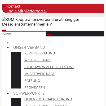
Zum
Kontakt
Inhalt
Login Mitgliederportal
springen
UNSER VERBAND
RECHTSBERATUNG
WEITERBILDUNG
RAUCHWARNMELDER-HOTLINE
MUSTERVERTRÄGE
SATZUNG
SPONSOREN
SCHWERPUNKTE
NEBENKOSTENABRECHNUNG
HEIZKOSTENABRECHNUNG