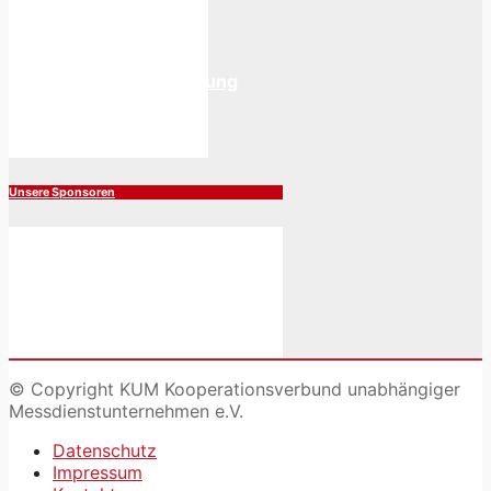
übernehmen die
professionelle Inspektion.
Trinkwasseruntersuchung
Aktiver Gesundheitsschutz
durch Ihren regionalen
Messdienst
Unsere Sponsoren
© Copyright KUM Kooperationsverbund unabhängiger
Messdienstunternehmen e.V.
Datenschutz
Impressum