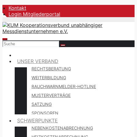
Zum
Kontakt
Inhalt
Login Mitgliederportal
springen
UNSER VERBAND
RECHTSBERATUNG
WEITERBILDUNG
RAUCHWARNMELDER-HOTLINE
MUSTERVERTRÄGE
SATZUNG
SPONSOREN
SCHWERPUNKTE
NEBENKOSTENABRECHNUNG
HEIZKOSTENABRECHNUNG