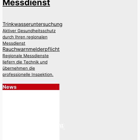
Messdienst
Beitrags-
Trinkwasseruntersuchung
Aktiver Gesundheitsschutz
Navigation
durch Ihren regionalen
Messdienst
Rauchwarnmelderpflicht
Regionale Messdienste
liefern die Technik und
übernehmen die
professionelle Inspektion.
News
Persönlicher Service:
Vorteil der regionalen
Messdienste
Rauchwarnmelderpflicht
Regionale Messdienste
liefern die Technik und