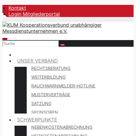
Zum
Kontakt
Inhalt
Login Mitgliederportal
springen
UNSER VERBAND
RECHTSBERATUNG
WEITERBILDUNG
RAUCHWARNMELDER-HOTLINE
MUSTERVERTRÄGE
SATZUNG
SPONSOREN
SCHWERPUNKTE
NEBENKOSTENABRECHNUNG
HEIZKOSTENABRECHNUNG